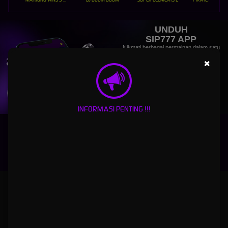
UNDUH
SIP777 APP
Nikmati berbagai permainan dalam satu
genggaman
×
UNDUH
PANDUAN INSTALASI
INFORMASI PENTING !!!
SIP777: Situs Platform Terkemuka dengan Link Login Game
Online Termahsyur di Google