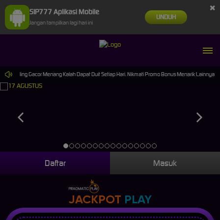
×
SIP777 Aplikasi Mobile
UNDUH
Jangan tampilkan lagi hari ini
itus Paling Gacor Menang Kalah Dapat Duit Setiap Hari. Nikmati Promo Bonus Menarik Lainnya. T
Daftar
Masuk
JACKPOT
PLAY