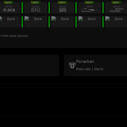
 tidak dapat diproses
Penarikan
Rata-rata 1 Menit