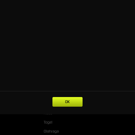
gin Game Online Termahsyur di Google
Terkemuka dengan Link Login G
Kategori
Dukungan
Hot Games
officia
Slots
+628
OK
Live Casino
Race
Togel
Olahraga