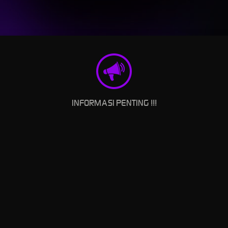
INFORMASI PENTING !!!