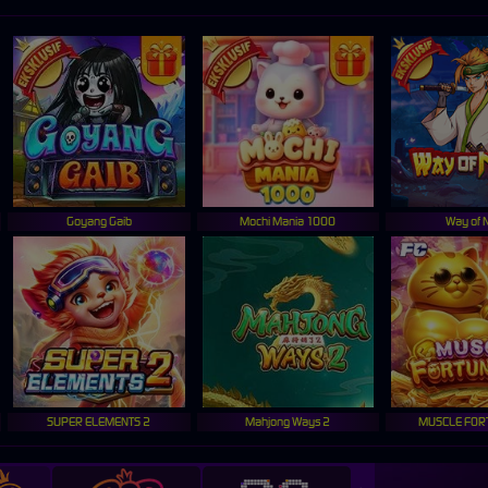
Goyang Gaib
Mochi Mania 1000
Way of N
SUPER ELEMENTS 2
Mahjong Ways 2
MUSCLE FOR