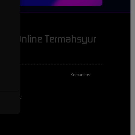
ame Online Termahsyur
Komunitas
lsip777
7784684782