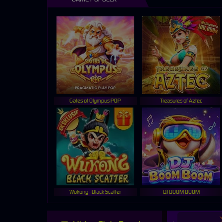
Gates of Olympus POP
Treasures of Aztec
Wukong - Black Scatter
DJ BOOM BOOM