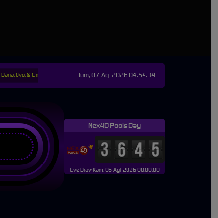
Jum, 07-Agt-2026 04.54.34
Ovo, & E-money
Pemeliharaan Terjadwal: PP Virtual Sports pada 30-Jun-2026 dari 14.59.59 s
Nex4D Pools Day
Live Draw Kam, 06-Agt-2026 00.00.00