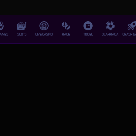
GAMES
SLOTS
LIVE CASINO
RACE
TOGEL
OLAHRAGA
CRASH 