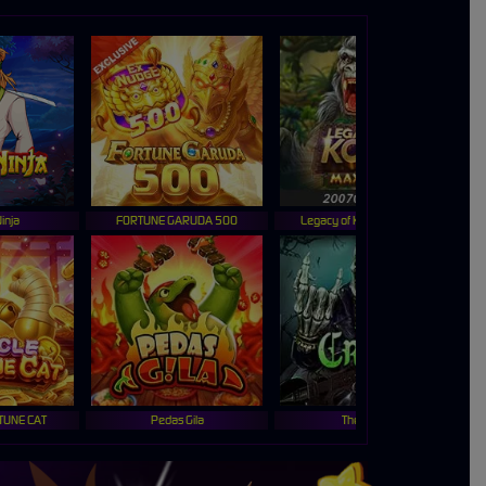
inja
FORTUNE GARUDA 500
Legacy of Kong Maxways
TUNE CAT
Pedas Gila
The Crypt