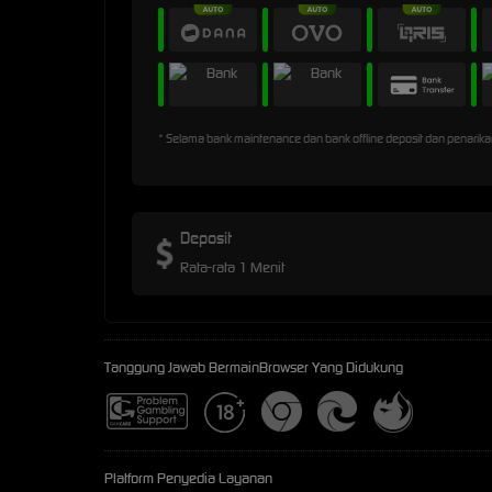
* Selama bank maintenance dan bank offline deposit dan penarikan
Deposit
Rata-rata 1 Menit
Tanggung Jawab Bermain
Browser Yang Didukung
Platform Penyedia Layanan