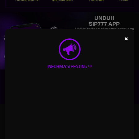
UNDUH
SIP777 APP
Nikmati berbagai permainan dalam satu
genggaman
×
UNDUH
PANDUAN INSTALASI
INFORMASI PENTING !!!
SIP777: Situs Platform Terkemuka dengan Link Login Game
Online Termahsyur di Google