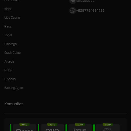
officialsip777
Slots
+6287784684782
Live Casino
Race
Togel
Olahraga
Crash Game
Arcade
Poker
E-Sports
Sabung Ayam
Komunitas