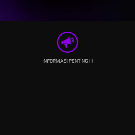
INFORMASI PENTING !!!