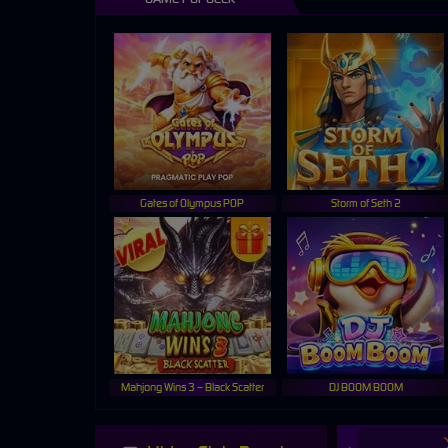
Gates of Olympus POP
Storm of Seth 2
Mahjong Wins 3 – Black Scatter
DJ BOOM BOOM