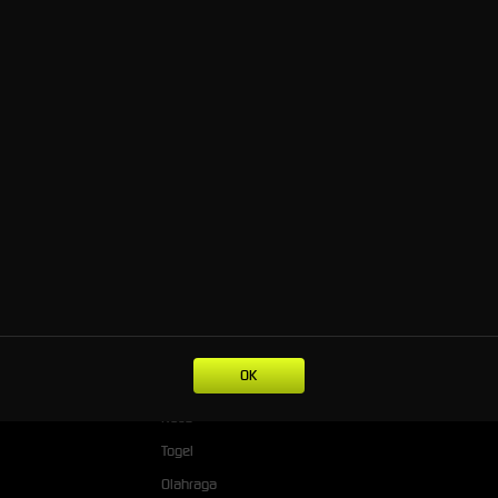
gin Game Online Termahsyur di Google
Terkemuka dengan Link Login G
Kategori
Dukungan
Hot Games
officia
Slots
+628
OK
Live Casino
Race
Togel
Olahraga