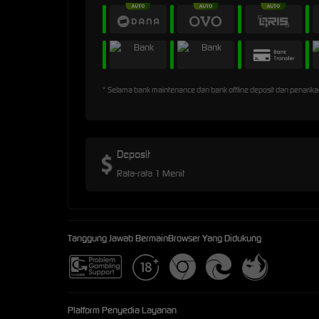
* Selama bank maintenance dan bank offline deposit dan penarikan
Deposit
Rata-rata 1 Menit
Tanggung Jawab Bermain
Browser Yang Didukung
Platform Penyedia Layanan