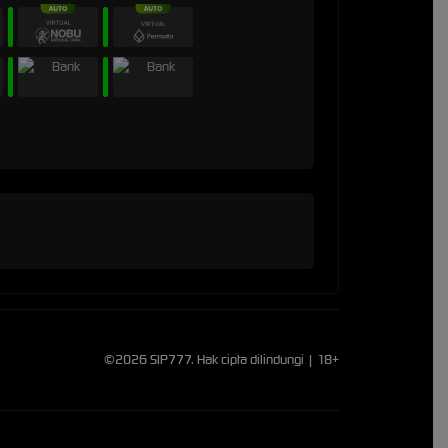
©2026 SIP777. Hak cipta dilindungi | 18+