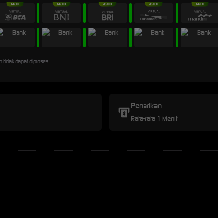
 tidak dapat diproses
Penarikan
Rata-rata 1 Menit