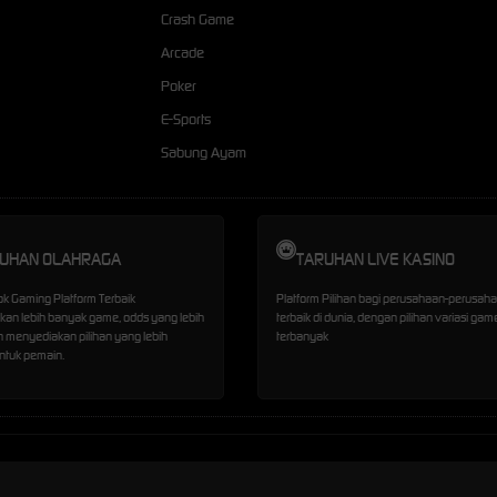
Crash Game
Arcade
Poker
E-Sports
Sabung Ayam
UHAN OLAHRAGA
TARUHAN LIVE KASINO
k Gaming Platform Terbaik
Platform Pilihan bagi perusahaan-perusah
an lebih banyak game, odds yang lebih
terbaik di dunia, dengan pilihan variasi gam
an menyediakan pilihan yang lebih
terbanyak
ntuk pemain.