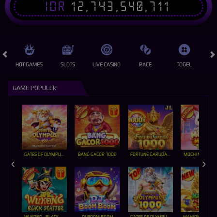
IDR
12,743,540,711
HOT GAMES
SLOTS
LIVE CASINO
RACE
TOGEL
OL
GAME POPULER
GATES OF OLYMPUS POP
BANG GACOR 1000
FORTUNE GARUDA 1000
MOCHI MANIA 1
WUKONG - BLACK SCATTER
DJ BOOM BOOM
GATES OF OLYMPUS 1000