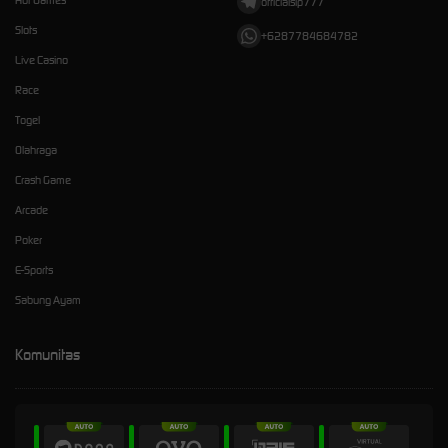
officialsip777
Slots
+6287784684782
Live Casino
Race
Togel
Olahraga
Crash Game
Arcade
Poker
E-Sports
Sabung Ayam
Komunitas