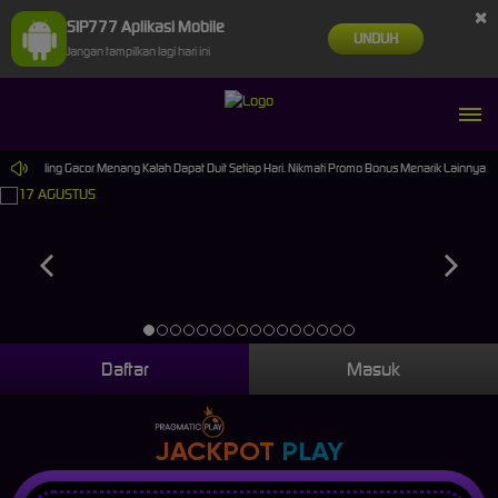
×
SIP777 Aplikasi Mobile
UNDUH
Jangan tampilkan lagi hari ini
itus Paling Gacor Menang Kalah Dapat Duit Setiap Hari. Nikmati Promo Bonus Menarik Lainnya. T
Daftar
Masuk
JACKPOT
PLAY