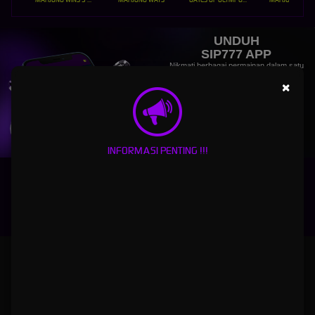
UNDUH
SIP777 APP
Nikmati berbagai permainan dalam satu
genggaman
×
UNDUH
PANDUAN INSTALASI
INFORMASI PENTING !!!
SIP777: Situs Platform Terkemuka dengan Link Login Game
Online Termahsyur di Google