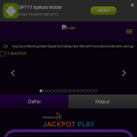
×
SIP777 Aplikasi Mobile
UNDUH
Jangan tampilkan lagi hari ini
itus Paling Gacor Menang Kalah Dapat Duit Setiap Hari. Nikmati Promo Bonus Menarik Lainnya. T
Daftar
Masuk
JACKPOT
PLAY